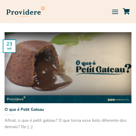
Skip
to
content
23
set
O que é Petit Gateau
Afinal, o que é petit gateau? O que torna esse bolo diferente dos
demais? De [...]