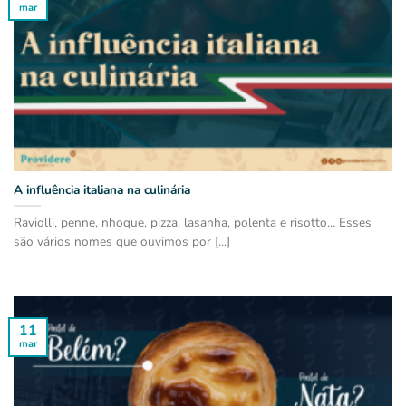
mar
A influência italiana na culinária
Raviolli, penne, nhoque, pizza, lasanha, polenta e risotto… Esses
são vários nomes que ouvimos por [...]
11
mar