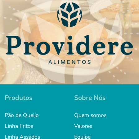
Produtos
Sobre Nós
Pão de Queijo
Quem somos
Linha Fritos
Valores
Linha Assados
Equipe