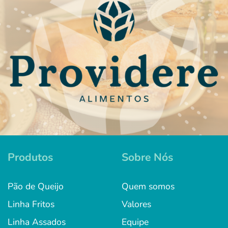
Produtos
Sobre Nós
Pão de Queijo
Quem somos
Linha Fritos
Valores
Linha Assados
Equipe