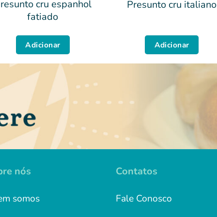
resunto cru espanhol
Presunto cru italiano
fatiado
Adicionar
Adicionar
bre nós
Contatos
em somos
Fale Conosco