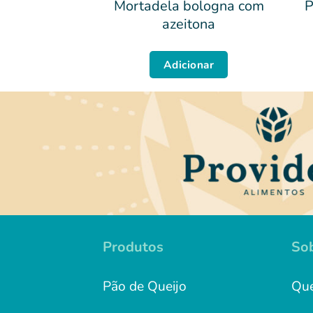
 calabresa
Mortadela bologna com
P
defumada
azeitona
ionar
Adicionar
Produtos
So
Pão de Queijo
Qu